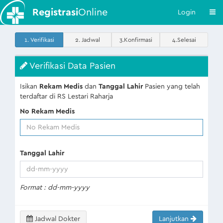
Registrasi
Online
Login
1. Verifikasi
2. Jadwal
3.Konfirmasi
4.Selesai
Verifikasi Data Pasien
Isikan
Rekam Medis
dan
Tanggal Lahir
Pasien yang telah
terdaftar di RS Lestari Raharja
No Rekam Medis
Tanggal Lahir
Format : dd-mm-yyyy
Jadwal Dokter
Lanjutkan