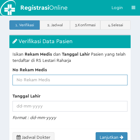
Registrasi
Online
Login
1. Verifikasi
2. Jadwal
3.Konfirmasi
4.Selesai
Verifikasi Data Pasien
Isikan
Rekam Medis
dan
Tanggal Lahir
Pasien yang telah
terdaftar di RS Lestari Raharja
No Rekam Medis
Tanggal Lahir
Format : dd-mm-yyyy
Jadwal Dokter
Lanjutkan