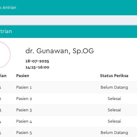
o Antrian
trian
dr. Gunawan, Sp.OG
18-07-2025
14:15-16:00
rian
Pasien
Status Periksa
1
Pasien 1
Belum Datang
2
Pasien 2
Selesai
3
Pasien 3
Selesai
4
Pasien 4
Selesai
5
Pasien 5
Belum Datang