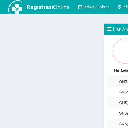
Registrasi
Online
Jadwal Dokter
Inf
List An
No Ant
GNS
GNS
GNS
GNS
GNS